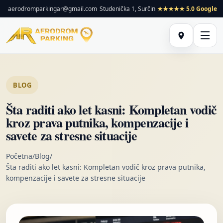
aerodromparkingar@gmail.com
Studenička 1, Surčin
★★★★★ 5.0 Google
BLOG
Šta raditi ako let kasni: Kompletan vodič
kroz prava putnika, kompenzacije i
savete za stresne situacije
Početna
/
Blog
/
Šta raditi ako let kasni: Kompletan vodič kroz prava putnika,
kompenzacije i savete za stresne situacije