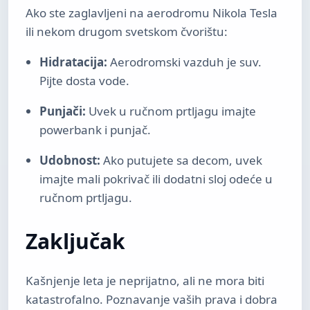
Ako ste zaglavljeni na aerodromu Nikola Tesla
ili nekom drugom svetskom čvorištu:
Hidratacija:
Aerodromski vazduh je suv.
Pijte dosta vode.
Punjači:
Uvek u ručnom prtljagu imajte
powerbank i punjač.
Udobnost:
Ako putujete sa decom, uvek
imajte mali pokrivač ili dodatni sloj odeće u
ručnom prtljagu.
Zaključak
Kašnjenje leta je neprijatno, ali ne mora biti
katastrofalno. Poznavanje vaših prava i dobra