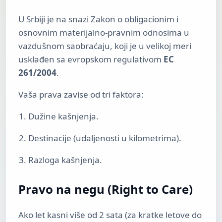
U Srbiji je na snazi Zakon o obligacionim i
osnovnim materijalno-pravnim odnosima u
vazdušnom saobraćaju, koji je u velikoj meri
usklađen sa evropskom regulativom
EC
261/2004
.
Vaša prava zavise od tri faktora:
Dužine kašnjenja.
Destinacije (udaljenosti u kilometrima).
Razloga kašnjenja.
Pravo na negu (Right to Care)
Ako let kasni više od 2 sata (za kratke letove do