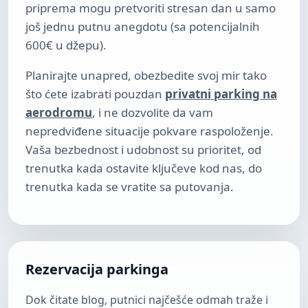
priprema mogu pretvoriti stresan dan u samo
još jednu putnu anegdotu (sa potencijalnih
600€ u džepu).
Planirajte unapred, obezbedite svoj mir tako
što ćete izabrati pouzdan
privatni parking na
aerodromu
, i ne dozvolite da vam
nepredviđene situacije pokvare raspoloženje.
Vaša bezbednost i udobnost su prioritet, od
trenutka kada ostavite ključeve kod nas, do
trenutka kada se vratite sa putovanja.
Rezervacija parkinga
Dok čitate blog, putnici najčešće odmah traže i