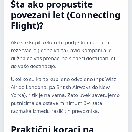
Šta ako propustite
povezani let (Connecting
Flight)?
Ako ste kupili celu rutu pod jednim brojem
rezervacije (jedna karta), avio-kompanija je
dužna da vas prebaci na sledeći dostupan let
do vaše destinacije.
Ukoliko su karte kupljene odvojeno (npr. Wizz
Air do Londona, pa British Airways do New
Yorka), rizik je na vama. Zato uvek savetujemo
putnicima da ostave minimum 3-4 sata
razmaka između različitih prevoznika.
Praktični koraci na