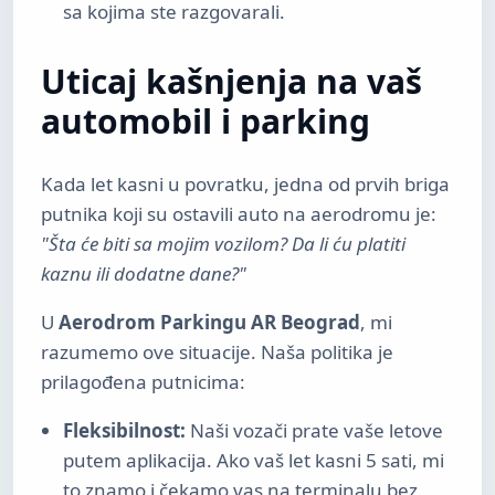
sa kojima ste razgovarali.
Uticaj kašnjenja na vaš
automobil i parking
Kada let kasni u povratku, jedna od prvih briga
putnika koji su ostavili auto na aerodromu je:
"Šta će biti sa mojim vozilom? Da li ću platiti
kaznu ili dodatne dane?"
U
Aerodrom Parkingu AR Beograd
, mi
razumemo ove situacije. Naša politika je
prilagođena putnicima:
Fleksibilnost:
Naši vozači prate vaše letove
putem aplikacija. Ako vaš let kasni 5 sati, mi
to znamo i čekamo vas na terminalu bez