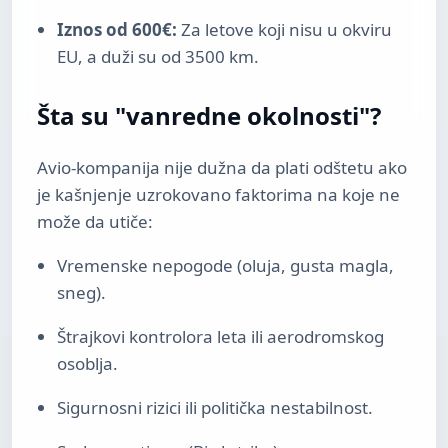
Iznos od 600€:
Za letove koji nisu u okviru
EU, a duži su od 3500 km.
Šta su "vanredne okolnosti"?
Avio-kompanija nije dužna da plati odštetu ako
je kašnjenje uzrokovano faktorima na koje ne
može da utiče:
Vremenske nepogode (oluja, gusta magla,
sneg).
Štrajkovi kontrolora leta ili aerodromskog
osoblja.
Sigurnosni rizici ili politička nestabilnost.