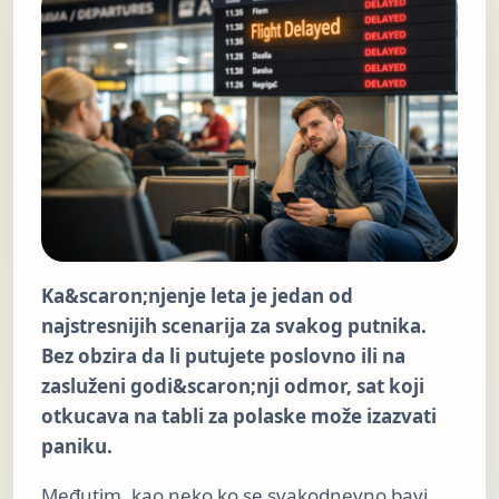
Ka&scaron;njenje leta je jedan od
najstresnijih scenarija za svakog putnika.
Bez obzira da li putujete poslovno ili na
zasluženi godi&scaron;nji odmor, sat koji
otkucava na tabli za polaske može izazvati
paniku.
Međutim, kao neko ko se svakodnevno bavi