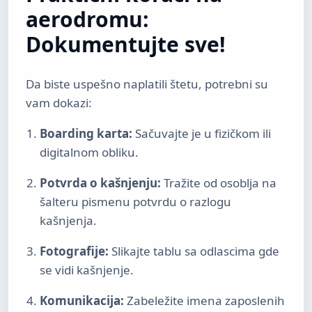
aerodromu:
Dokumentujte sve!
Da biste uspešno naplatili štetu, potrebni su
vam dokazi:
Boarding karta:
Sačuvajte je u fizičkom ili
digitalnom obliku.
Potvrda o kašnjenju:
Tražite od osoblja na
šalteru pismenu potvrdu o razlogu
kašnjenja.
Fotografije:
Slikajte tablu sa odlascima gde
se vidi kašnjenje.
Komunikacija:
Zabeležite imena zaposlenih