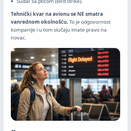
Sudar sa pticom (Bird strike).
Tehnički kvar na avionu se NE smatra
vanrednom okolnošću.
To je odgovornost
kompanije i u tom slučaju imate pravo na
novac.