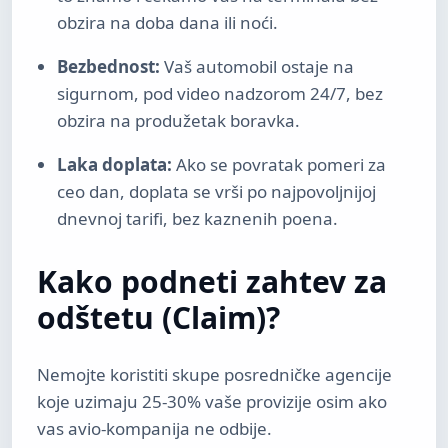
obzira na doba dana ili noći.
Bezbednost:
Vaš automobil ostaje na
sigurnom, pod video nadzorom 24/7, bez
obzira na produžetak boravka.
Laka doplata:
Ako se povratak pomeri za
ceo dan, doplata se vrši po najpovoljnijoj
dnevnoj tarifi, bez kaznenih poena.
Kako podneti zahtev za
odštetu (Claim)?
Nemojte koristiti skupe posredničke agencije
koje uzimaju 25-30% vaše provizije osim ako
vas avio-kompanija ne odbije.