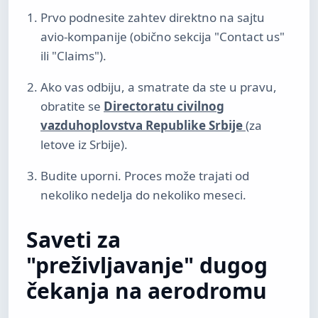
Prvo podnesite zahtev direktno na sajtu
avio-kompanije (obično sekcija "Contact us"
ili "Claims").
Ako vas odbiju, a smatrate da ste u pravu,
obratite se
Directoratu civilnog
vazduhoplovstva Republike Srbije
(za
letove iz Srbije).
Budite uporni. Proces može trajati od
nekoliko nedelja do nekoliko meseci.
Saveti za
"preživljavanje" dugog
čekanja na aerodromu