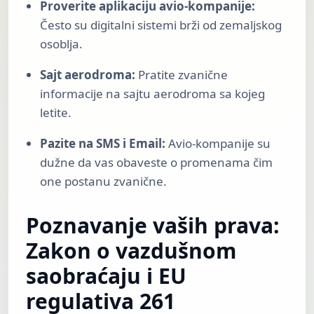
Proverite aplikaciju avio-kompanije:
Često su digitalni sistemi brži od zemaljskog
osoblja.
Sajt aerodroma:
Pratite zvanične
informacije na sajtu aerodroma sa kojeg
letite.
Pazite na SMS i Email:
Avio-kompanije su
dužne da vas obaveste o promenama čim
one postanu zvanične.
Poznavanje vaših prava:
Zakon o vazdušnom
saobraćaju i EU
regulativa 261