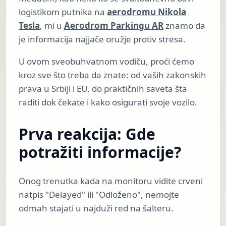
logistikom putnika na
aerodromu Nikola
Tesla
, mi u
Aerodrom Parkingu AR
znamo da
je informacija najjače oružje protiv stresa.
U ovom sveobuhvatnom vodiču, proći ćemo
kroz sve što treba da znate: od vaših zakonskih
prava u Srbiji i EU, do praktičnih saveta šta
raditi dok čekate i kako osigurati svoje vozilo.
Prva reakcija: Gde
potražiti informacije?
Onog trenutka kada na monitoru vidite crveni
natpis "Delayed" ili "Odloženo", nemojte
odmah stajati u najduži red na šalteru.