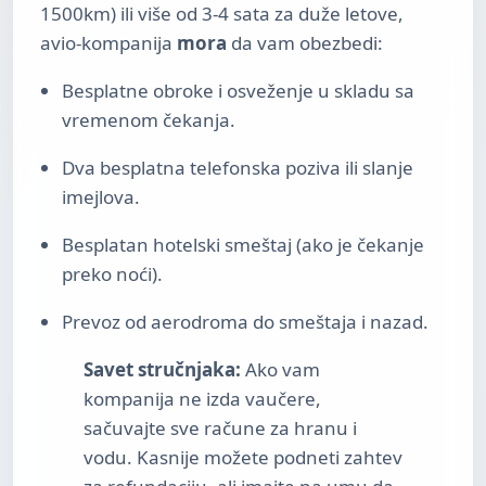
1500km) ili više od 3-4 sata za duže letove,
avio-kompanija
mora
da vam obezbedi:
Besplatne obroke i osveženje u skladu sa
vremenom čekanja.
Dva besplatna telefonska poziva ili slanje
imejlova.
Besplatan hotelski smeštaj (ako je čekanje
preko noći).
Prevoz od aerodroma do smeštaja i nazad.
Savet stručnjaka:
Ako vam
kompanija ne izda vaučere,
sačuvajte sve račune za hranu i
vodu. Kasnije možete podneti zahtev