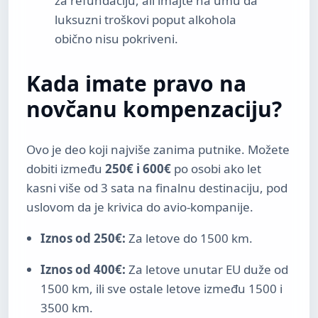
za refundaciju, ali imajte na umu da
luksuzni troškovi poput alkohola
obično nisu pokriveni.
Kada imate pravo na
novčanu kompenzaciju?
Ovo je deo koji najviše zanima putnike. Možete
dobiti između
250€ i 600€
po osobi ako let
kasni više od 3 sata na finalnu destinaciju, pod
uslovom da je krivica do avio-kompanije.
Iznos od 250€:
Za letove do 1500 km.
Iznos od 400€:
Za letove unutar EU duže od
1500 km, ili sve ostale letove između 1500 i
3500 km.