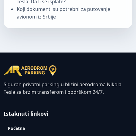
Tesla: Da li se isplate?
Koji dokumenti su potrebni za putovanje
avionom iz Srbije
Siguran privatni parking u blizini aerodroma Nikola
Tesla sa brzim transferom i podrškom 24/7.
Istaknuti linkovi
Početna