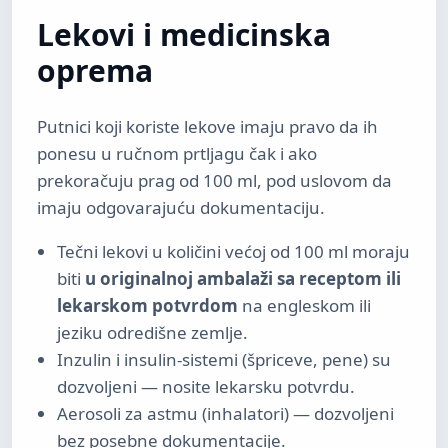
Lekovi i medicinska
oprema
Putnici koji koriste lekove imaju pravo da ih
ponesu u ručnom prtljagu čak i ako
prekoračuju prag od 100 ml, pod uslovom da
imaju odgovarajuću dokumentaciju.
Tečni lekovi u količini većoj od 100 ml moraju
biti
u originalnoj ambalaži sa receptom ili
lekarskom potvrdom
na engleskom ili
jeziku odredišne zemlje.
Inzulin i insulin-sistemi (špriceve, pene) su
dozvoljeni — nosite lekarsku potvrdu.
Aerosoli za astmu (inhalatori) — dozvoljeni
bez posebne dokumentacije.