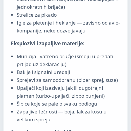
jednokratnih brijača)
Strelice za pikado
Igle za pletenje i heklanje — zavisno od avio-
kompanije, neke dozvoljavaju
Eksplozivi i zapaljive materije:
Municija i vatreno oružje (smeju u predati
prtljag uz deklaraciju)
Baklje i signalni uređaji
Sprejevi za samoodbranu (biber sprej, suze)
Upaljači koji izazivaju jak ili dugotrajni
plamen (turbo-upaljači, zippo punjeni)
Šibice koje se pale o svaku podlogu
Zapaljive tečnosti — boja, lak za kosu u
velikom spreju