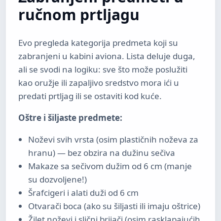
ručnom prtljagu
Evo pregleda kategorija predmeta koji su
zabranjeni u kabini aviona. Lista deluje duga,
ali se svodi na logiku: sve što može poslužiti
kao oružje ili zapaljivo sredstvo mora ići u
predati prtljag ili se ostaviti kod kuće.
Oštre i šiljaste predmete:
Noževi svih vrsta (osim plastičnih noževa za
hranu) — bez obzira na dužinu sečiva
Makaze sa sečivom dužim od 6 cm (manje
su dozvoljene!)
Šrafcigeri i alati duži od 6 cm
Otvarači boca (ako su šiljasti ili imaju oštrice)
Žilet noževi i slični brijači (osim rasklapajućih