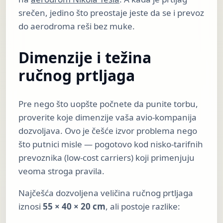
srečen, jedino što preostaje jeste da se i prevoz
do aerodroma reši bez muke.
Dimenzije i težina
ručnog prtljaga
Pre nego što uopšte počnete da punite torbu,
proverite koje dimenzije vaša avio-kompanija
dozvoljava. Ovo je češće izvor problema nego
što putnici misle — pogotovo kod nisko-tarifnih
prevoznika (low-cost carriers) koji primenjuju
veoma stroga pravila.
Najčešća dozvoljena veličina ručnog prtljaga
iznosi
55 × 40 × 20 cm
, ali postoje razlike: