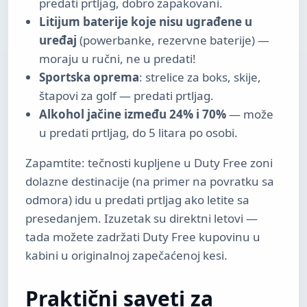
predati prtljag, dobro zapakovani.
Litijum baterije koje nisu ugrađene u
uređaj
(powerbanke, rezervne baterije) —
moraju u ručni, ne u predati!
Sportska oprema
: strelice za boks, skije,
štapovi za golf — predati prtljag.
Alkohol jačine između 24% i 70%
— može
u predati prtljag, do 5 litara po osobi.
Zapamtite: tečnosti kupljene u Duty Free zoni
dolazne destinacije (na primer na povratku sa
odmora) idu u predati prtljag ako letite sa
presedanjem. Izuzetak su direktni letovi —
tada možete zadržati Duty Free kupovinu u
kabini u originalnoj zapečaćenoj kesi.
Praktični saveti za