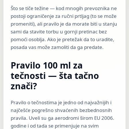
Što se tiče težine — kod mnogih prevoznika ne
postoji ograničenje za ručni prtljag (to se može
promeniti), ali pravilo je da morate biti u stanju
sami da stavite torbu u gornji pretinac bez
pomoći osoblja. Ako je pretežak da to uradite,
posada vas može zamoliti da ga predate.
Pravilo 100 ml za
tečnosti — šta tačno
znači?
Pravilo o tečnostima je jedno od najvažnijih i
najčešće pogrešno shvaćenih bezbednosnih
pravila. Uveli su ga aerodromi širom EU 2006.
godine i od tada se primenjuje na svim