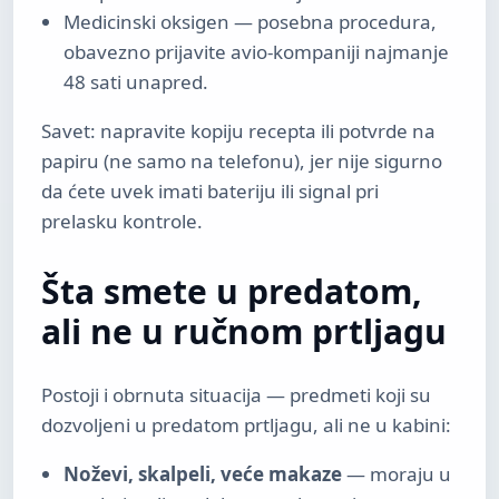
Medicinski oksigen — posebna procedura,
obavezno prijavite avio-kompaniji najmanje
48 sati unapred.
Savet: napravite kopiju recepta ili potvrde na
papiru (ne samo na telefonu), jer nije sigurno
da ćete uvek imati bateriju ili signal pri
prelasku kontrole.
Šta smete u predatom,
ali ne u ručnom prtljagu
Postoji i obrnuta situacija — predmeti koji su
dozvoljeni u predatom prtljagu, ali ne u kabini:
Noževi, skalpeli, veće makaze
— moraju u