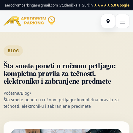
aerodromparkingar@gmail.com
Studenička 1, Surčin
★★★★★ 5.0 Google
BLOG
Šta smete poneti u ručnom prtljagu:
kompletna pravila za tečnosti,
elektroniku i zabranjene predmete
Početna
/
Blog
/
Šta smete poneti u ručnom prtljagu: kompletna pravila za
tečnosti, elektroniku i zabranjene predmete