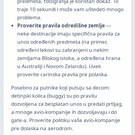
predmeta, fotografija je koristan dokaz. To
traje 10 sekundi i može vam uštedeti mnogo
problema.
Proverite pravila odredišne zemlje
—
neke destinacije imaju specifična pravila za
unos određenih predmeta (na primer,
određeni lekovi su zabranjeni u nekim
zemljama Bliskog istoka, a određena hrana
u Australiji i Novom Zelandu). Uvek
proverite carinska pravila pre polaska.
Posebno za putnike koji putuju sa decom:
detinjski kolica (buggy) su po pravilu
dozvoljena za besplatan unos u predati prtljag,
a mnoge avio-kompanije ih dozvoljavaju i do
gate-a. Proverite politiku vaše avio-kompanije
pre dolaska na aerodrom.