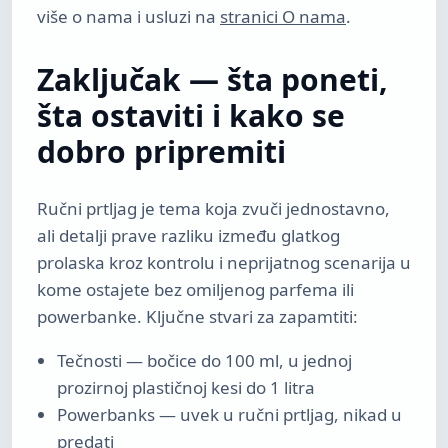
više o nama i usluzi na
stranici O nama
.
Zaključak — šta poneti,
šta ostaviti i kako se
dobro pripremiti
Ručni prtljag je tema koja zvuči jednostavno,
ali detalji prave razliku između glatkog
prolaska kroz kontrolu i neprijatnog scenarija u
kome ostajete bez omiljenog parfema ili
powerbanke. Ključne stvari za zapamtiti:
Tečnosti — bočice do 100 ml, u jednoj
prozirnoj plastičnoj kesi do 1 litra
Powerbanks — uvek u ručni prtljag, nikad u
predati