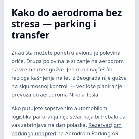
Kako do aerodroma bez
stresa — parking i
transfer
Znati šta možete poneti u avionu je polovina
priče. Druga polovina je stizanje na aerodrom
na vreme i bez gužve. Jedan od najčešćih
razloga kašnjenja na let iz Beograda nije gužva
na sigurnosnoj kontroli — već loše planiranje
prevoza do aerodroma Nikola Tesla.
Ako putujete sopstvenim automobilom,
logistika parkiranja nije stvar koja bi trebalo da
vas zabrinjava na dan polaska.
Rezervacijom
parkinga unapred
na Aerodrom Parking AR