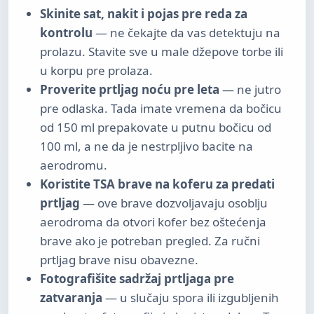
Skinite sat, nakit i pojas pre reda za
kontrolu
— ne čekajte da vas detektuju na
prolazu. Stavite sve u male džepove torbe ili
u korpu pre prolaza.
Proverite prtljag noću pre leta
— ne jutro
pre odlaska. Tada imate vremena da bočicu
od 150 ml prepakovate u putnu bočicu od
100 ml, a ne da je nestrpljivo bacite na
aerodromu.
Koristite TSA brave na koferu za predati
prtljag
— ove brave dozvoljavaju osoblju
aerodroma da otvori kofer bez oštećenja
brave ako je potreban pregled. Za ručni
prtljag brave nisu obavezne.
Fotografišite sadržaj prtljaga pre
zatvaranja
— u slučaju spora ili izgubljenih