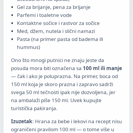
Gel za brijanje, pena za brijanje
Parfemi i toaletne vode
Kontaktne sočice i rastvor za sočice
Med, džem, nutela i slični namazi
Pasta (na primer pasta od badema ili
hummus)
Ono što mnogi putnici ne znaju jeste da
posuda mora biti označena sa
100 ml ili manje
— čak i ako je poluprazna. Na primer, boca od
150 ml koja je skoro prazna i zapravo sadrži
svega 50 ml tečnosti ipak nije dozvoljena, jer
na ambalaži piše 150 ml. Uvek kupujte
turistička pakiranja.
Izuzetak
: Hrana za bebe i lekovi na recept nisu
ograničeni pravilom 100 ml — o tome više u