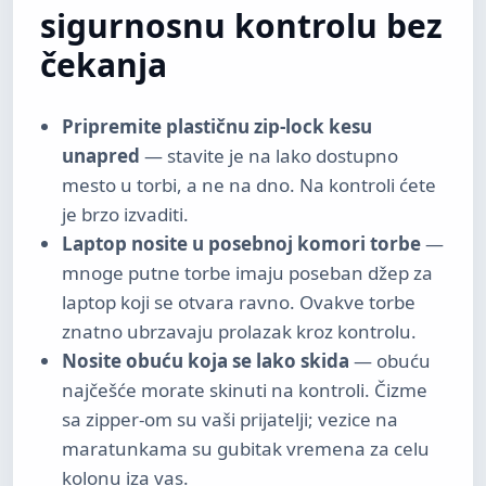
sigurnosnu kontrolu bez
čekanja
Pripremite plastičnu zip-lock kesu
unapred
— stavite je na lako dostupno
mesto u torbi, a ne na dno. Na kontroli ćete
je brzo izvaditi.
Laptop nosite u posebnoj komori torbe
—
mnoge putne torbe imaju poseban džep za
laptop koji se otvara ravno. Ovakve torbe
znatno ubrzavaju prolazak kroz kontrolu.
Nosite obuću koja se lako skida
— obuću
najčešće morate skinuti na kontroli. Čizme
sa zipper-om su vaši prijatelji; vezice na
maratunkama su gubitak vremena za celu
kolonu iza vas.