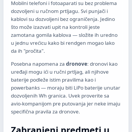
Mobilni telefoni i fotoaparati su bez problema
dozvoljeni u ručnom prtljagu. Svi punjači i
kablovi su dozvoljeni bez ograničenja. Jedino
što može izazvati upit na kontroli jeste
zamotana gomila kablova — složite ih uredno
u jednu vrećicu kako bi rendgen mogao lako
da ih "pročita".
Posebna napomena za
dronove
: dronovi kao
uređaji mogu ići u ručni prtljag, ali njihove
baterije podleže istim pravilima kao i
powerbanks — moraju biti LiPo baterije unutar
dozvoljenih Wh granica. Uvek proverite sa
avio-kompanijom pre putovanja jer neke imaju
specifična pravila za dronove.
Zabranjeni predmeti u