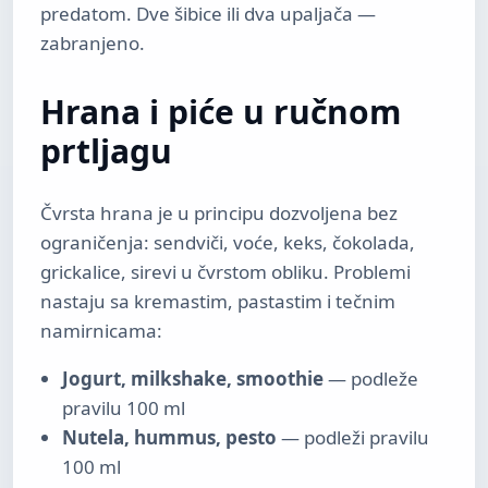
predatom. Dve šibice ili dva upaljača —
zabranjeno.
Hrana i piće u ručnom
prtljagu
Čvrsta hrana je u principu dozvoljena bez
ograničenja: sendviči, voće, keks, čokolada,
grickalice, sirevi u čvrstom obliku. Problemi
nastaju sa kremastim, pastastim i tečnim
namirnicama:
Jogurt, milkshake, smoothie
— podleže
pravilu 100 ml
Nutela, hummus, pesto
— podleži pravilu
100 ml