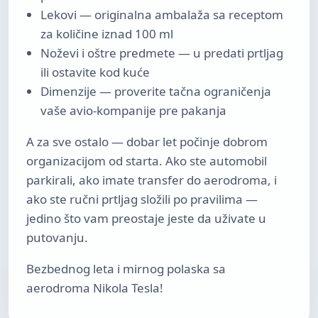
Lekovi — originalna ambalaža sa receptom
za količine iznad 100 ml
Noževi i oštre predmete — u predati prtljag
ili ostavite kod kuće
Dimenzije — proverite tačna ograničenja
vaše avio-kompanije pre pakanja
A za sve ostalo — dobar let počinje dobrom
organizacijom od starta. Ako ste automobil
parkirali, ako imate transfer do aerodroma, i
ako ste ručni prtljag složili po pravilima —
jedino što vam preostaje jeste da uživate u
putovanju.
Bezbednog leta i mirnog polaska sa
aerodroma Nikola Tesla!