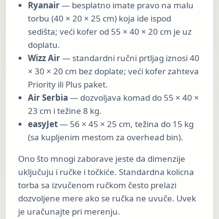
Ryanair
— besplatno imate pravo na malu
torbu (40 × 20 × 25 cm) koja ide ispod
sedišta; veći kofer od 55 × 40 × 20 cm je uz
doplatu.
Wizz Air
— standardni ručni prtljag iznosi 40
× 30 × 20 cm bez doplate; veći kofer zahteva
Priority ili Plus paket.
Air Serbia
— dozvoljava komad do 55 × 40 ×
23 cm i težine 8 kg.
easyJet
— 56 × 45 × 25 cm, težina do 15 kg
(sa kupljenim mestom za overhead bin).
Ono što mnogi zaborave jeste da dimenzije
uključuju i ručke i točkiće. Standardna kolicna
torba sa izvučenom ručkom često prelazi
dozvoljene mere ako se ručka ne uvuče. Uvek
je uračunajte pri merenju.