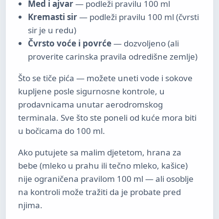
Med i ajvar
— podleži pravilu 100 ml
Kremasti sir
— podleži pravilu 100 ml (čvrsti
sir je u redu)
Čvrsto voće i povrće
— dozvoljeno (ali
proverite carinska pravila odredišne zemlje)
Što se tiče pića — možete uneti vode i sokove
kupljene posle sigurnosne kontrole, u
prodavnicama unutar aerodromskog
terminala. Sve što ste poneli od kuće mora biti
u bočicama do 100 ml.
Ako putujete sa malim djetetom, hrana za
bebe (mleko u prahu ili tečno mleko, kašice)
nije ograničena pravilom 100 ml — ali osoblje
na kontroli može tražiti da je probate pred
njima.