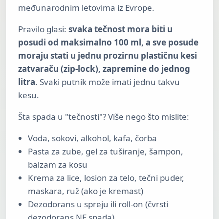
međunarodnim letovima iz Evrope.
Pravilo glasi:
svaka tečnost mora biti u
posudi od maksimalno 100 ml, a sve posude
moraju stati u jednu prozirnu plastičnu kesi
zatvaraču (zip-lock), zapremine do jednog
litra
. Svaki putnik može imati jednu takvu
kesu.
Šta spada u "tečnosti"? Više nego što mislite:
Voda, sokovi, alkohol, kafa, čorba
Pasta za zube, gel za tuširanje, šampon,
balzam za kosu
Krema za lice, losion za telo, tečni puder,
maskara, ruž (ako je kremast)
Dezodorans u spreju ili roll-on (čvrsti
dezodorans NE spada)