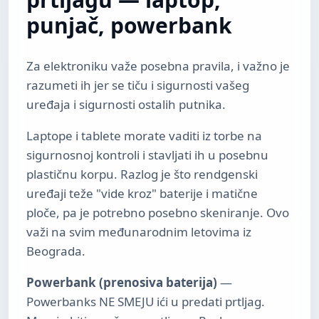
punjač, powerbank
Za elektroniku važe posebna pravila, i važno je
razumeti ih jer se tiču i sigurnosti vašeg
uređaja i sigurnosti ostalih putnika.
Laptope i tablete morate vaditi iz torbe na
sigurnosnoj kontroli i stavljati ih u posebnu
plastičnu korpu. Razlog je što rendgenski
uređaji teže "vide kroz" baterije i matične
ploče, pa je potrebno posebno skeniranje. Ovo
važi na svim međunarodnim letovima iz
Beograda.
Powerbank (prenosiva baterija)
—
Powerbanks NE SMEJU ići u predati prtljag.