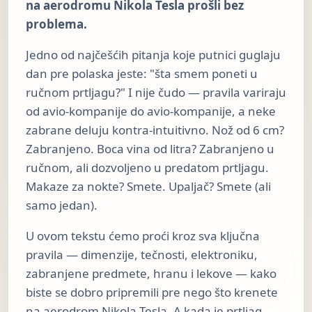
na aerodromu Nikola Tesla prošli bez
problema.
Jedno od najčešćih pitanja koje putnici guglaju
dan pre polaska jeste: "šta smem poneti u
ručnom prtljagu?" I nije čudo — pravila variraju
od avio-kompanije do avio-kompanije, a neke
zabrane deluju kontra-intuitivno. Nož od 6 cm?
Zabranjeno. Boca vina od litra? Zabranjeno u
ručnom, ali dozvoljeno u predatom prtljagu.
Makaze za nokte? Smete. Upaljač? Smete (ali
samo jedan).
U ovom tekstu ćemo proći kroz sva ključna
pravila — dimenzije, tečnosti, elektroniku,
zabranjene predmete, hranu i lekove — kako
biste se dobro pripremili pre nego što krenete
na
aerodrom Nikola Tesla
. A kada je prtljag