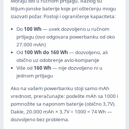
Moraju biti u ručnom prtljagu. Razlog su
litijum-jonske baterije koje pri oštećenju mogu
izazvati požar. Postoji i ograničenje kapaciteta:
Do
100 Wh
— uvek dozvoljeno u ručnom
prtljagu (ovo odgovara powerbanku od oko
27.000 mAh)
Od
100 Wh do 160 Wh
— dozvoljeno, ali
obično uz odobrenje avio-kompanije
Više od
160 Wh
— nije dozvoljeno ni u
jednom prtljagu
Ako na vašem powerbanku stoji samo mAh
vrednost, preračunajte: podelite mAh sa 1000 i
pomnožite sa naponom baterije (obično 3,7V).
Dakle, 20.000 mAh × 3,7V ÷ 1000 = 74 Wh —
dozvoljeno bez problema.