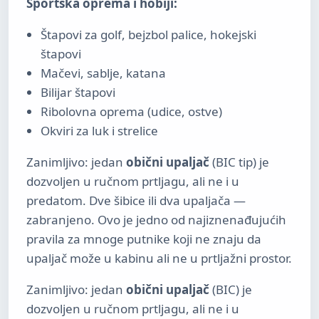
Sportska oprema i hobiji:
Štapovi za golf, bejzbol palice, hokejski
štapovi
Mačevi, sablje, katana
Bilijar štapovi
Ribolovna oprema (udice, ostve)
Okviri za luk i strelice
Zanimljivo: jedan
obični upaljač
(BIC tip) je
dozvoljen u ručnom prtljagu, ali ne i u
predatom. Dve šibice ili dva upaljača —
zabranjeno. Ovo je jedno od najiznenađujućih
pravila za mnoge putnike koji ne znaju da
upaljač može u kabinu ali ne u prtljažni prostor.
Zanimljivo: jedan
obični upaljač
(BIC) je
dozvoljen u ručnom prtljagu, ali ne i u