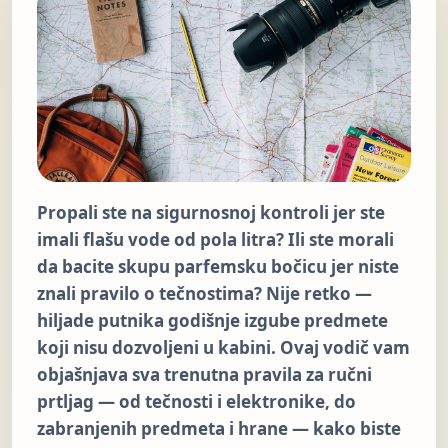
Propali ste na sigurnosnoj kontroli jer ste
imali flašu vode od pola litra? Ili ste morali
da bacite skupu parfemsku bočicu jer niste
znali pravilo o tečnostima? Nije retko —
hiljade putnika godišnje izgube predmete
koji nisu dozvoljeni u kabini. Ovaj vodič vam
objašnjava sva trenutna pravila za ručni
prtljag — od tečnosti i elektronike, do
zabranjenih predmeta i hrane — kako biste