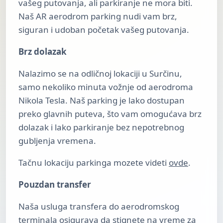
vašeg putovanja, ali parkiranje ne mora biti.
Naš AR aerodrom parking nudi vam brz,
siguran i udoban početak vašeg putovanja.
Brz dolazak
Nalazimo se na odličnoj lokaciji u Surčinu,
samo nekoliko minuta vožnje od aerodroma
Nikola Tesla. Naš parking je lako dostupan
preko glavnih puteva, što vam omogućava brz
dolazak i lako parkiranje bez nepotrebnog
gubljenja vremena.
Tačnu lokaciju parkinga mozete videti
ovde
.
Pouzdan transfer
Naša usluga transfera do aerodromskog
terminala osigurava da stignete na vreme za