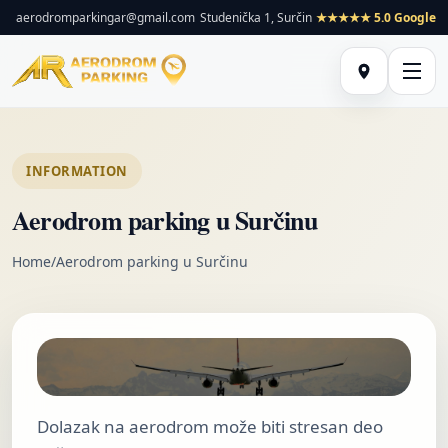
aerodromparkingar@gmail.com
Studenička 1, Surčin
★★★★★ 5.0 Google
INFORMATION
Aerodrom parking u Surčinu
Home
/
Aerodrom parking u Surčinu
Dolazak na aerodrom može biti stresan deo