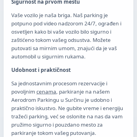
Sigurnost na prvom mestu
Vaše vozilo je naša briga. Naš parking je
potpuno pod video nadzorom 24/7, ograđen i
osvetljen kako bi vaše vozilo bilo sigurno i
zaštićeno tokom vašeg odsustva. Možete
putovati sa mirnim umom, znajući da je vaš
automobil u sigurnim rukama.
Udobnost i praktičnost
Sa jednostavnim procesom rezervacije i
povoljnim
cenama
, parkiranje na našem
Aerodrom Parkingu u Surčinu je udobno i
praktično iskustvo. Ne gubite vreme i energiju
tražeći parking, već se oslonite na nas da vam
pružimo sigurno i pouzdano mesto za
parkiranje tokom vašeg putovanja.