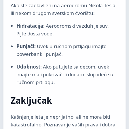
Ako ste zaglavljeni na aerodromu Nikola Tesla
ili nekom drugom svetskom čvorištu:
Hidratacija:
Aerodromski vazduh je suv.
Pijte dosta vode.
Punjači:
Uvek u ručnom prtljagu imajte
powerbank i punjač.
Udobnost:
Ako putujete sa decom, uvek
imajte mali pokrivač ili dodatni sloj odeće u
ručnom prtljagu.
Zaključak
Kašnjenje leta je neprijatno, ali ne mora biti
katastrofalno. Poznavanje vaših prava i dobra