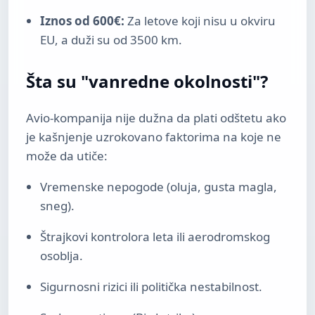
Iznos od 600€:
Za letove koji nisu u okviru
EU, a duži su od 3500 km.
Šta su "vanredne okolnosti"?
Avio-kompanija nije dužna da plati odštetu ako
je kašnjenje uzrokovano faktorima na koje ne
može da utiče:
Vremenske nepogode (oluja, gusta magla,
sneg).
Štrajkovi kontrolora leta ili aerodromskog
osoblja.
Sigurnosni rizici ili politička nestabilnost.