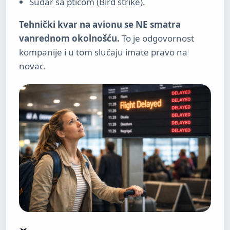
Sudar sa pticom (Bird strike).
Tehnički kvar na avionu se NE smatra
vanrednom okolnošću.
To je odgovornost
kompanije i u tom slučaju imate pravo na
novac.