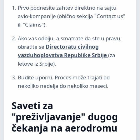
Prvo podnesite zahtev direktno na sajtu
avio-kompanije (obično sekcija "Contact us"
ili "Claims").
Ako vas odbiju, a smatrate da ste u pravu,
obratite se
Directoratu civilnog
vazduhoplovstva Republike Srbije
(za
letove iz Srbije).
Budite uporni. Proces može trajati od
nekoliko nedelja do nekoliko meseci.
Saveti za
"preživljavanje" dugog
čekanja na aerodromu