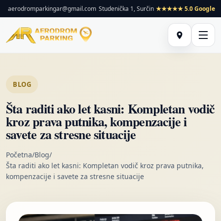
aerodromparkingar@gmail.com
Studenička 1, Surčin
★★★★★ 5.0 Google
BLOG
Šta raditi ako let kasni: Kompletan vodič
kroz prava putnika, kompenzacije i
savete za stresne situacije
Početna
/
Blog
/
Šta raditi ako let kasni: Kompletan vodič kroz prava putnika,
kompenzacije i savete za stresne situacije