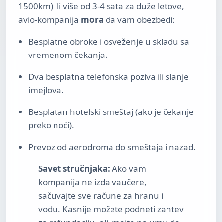
1500km) ili više od 3-4 sata za duže letove,
avio-kompanija
mora
da vam obezbedi:
Besplatne obroke i osveženje u skladu sa
vremenom čekanja.
Dva besplatna telefonska poziva ili slanje
imejlova.
Besplatan hotelski smeštaj (ako je čekanje
preko noći).
Prevoz od aerodroma do smeštaja i nazad.
Savet stručnjaka:
Ako vam
kompanija ne izda vaučere,
sačuvajte sve račune za hranu i
vodu. Kasnije možete podneti zahtev