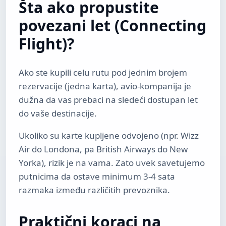
Šta ako propustite
povezani let (Connecting
Flight)?
Ako ste kupili celu rutu pod jednim brojem
rezervacije (jedna karta), avio-kompanija je
dužna da vas prebaci na sledeći dostupan let
do vaše destinacije.
Ukoliko su karte kupljene odvojeno (npr. Wizz
Air do Londona, pa British Airways do New
Yorka), rizik je na vama. Zato uvek savetujemo
putnicima da ostave minimum 3-4 sata
razmaka između različitih prevoznika.
Praktični koraci na