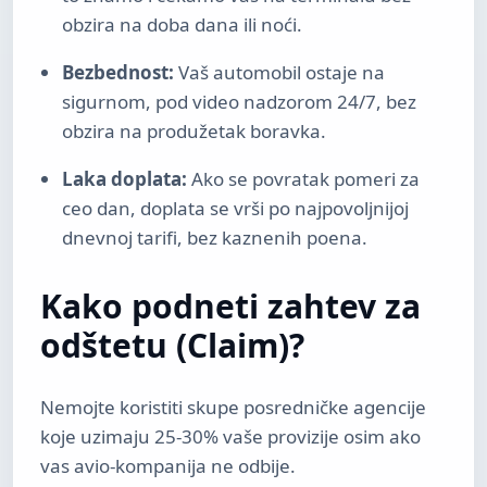
obzira na doba dana ili noći.
Bezbednost:
Vaš automobil ostaje na
sigurnom, pod video nadzorom 24/7, bez
obzira na produžetak boravka.
Laka doplata:
Ako se povratak pomeri za
ceo dan, doplata se vrši po najpovoljnijoj
dnevnoj tarifi, bez kaznenih poena.
Kako podneti zahtev za
odštetu (Claim)?
Nemojte koristiti skupe posredničke agencije
koje uzimaju 25-30% vaše provizije osim ako
vas avio-kompanija ne odbije.