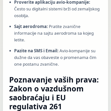
Proverite aplikaciju avio-kompanije:
Često su digitalni sistemi brži od zemaljskog
osoblja.
Sajt aerodroma:
Pratite zvanične
informacije na sajtu aerodroma sa kojeg
letite.
Pazite na SMS i Email:
Avio-kompanije su
dužne da vas obaveste o promenama čim
one postanu zvanične.
Poznavanje vaših prava:
Zakon o vazdušnom
saobraćaju i EU
regulativa 261