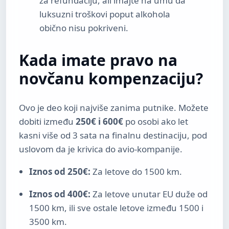
za refundaciju, ali imajte na umu da
luksuzni troškovi poput alkohola
obično nisu pokriveni.
Kada imate pravo na
novčanu kompenzaciju?
Ovo je deo koji najviše zanima putnike. Možete
dobiti između
250€ i 600€
po osobi ako let
kasni više od 3 sata na finalnu destinaciju, pod
uslovom da je krivica do avio-kompanije.
Iznos od 250€:
Za letove do 1500 km.
Iznos od 400€:
Za letove unutar EU duže od
1500 km, ili sve ostale letove između 1500 i
3500 km.