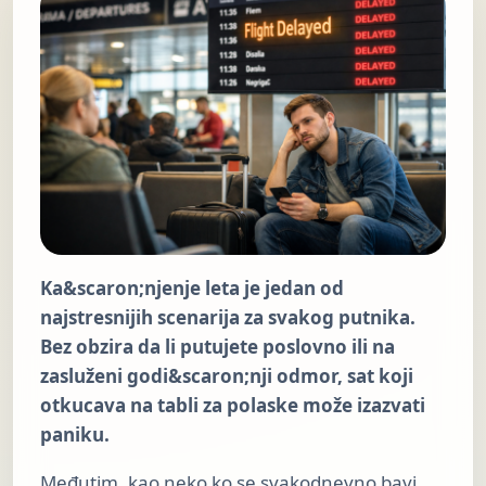
Ka&scaron;njenje leta je jedan od
najstresnijih scenarija za svakog putnika.
Bez obzira da li putujete poslovno ili na
zasluženi godi&scaron;nji odmor, sat koji
otkucava na tabli za polaske može izazvati
paniku.
Međutim, kao neko ko se svakodnevno bavi