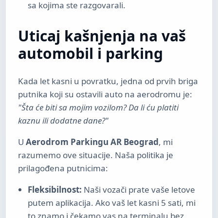
sa kojima ste razgovarali.
Uticaj kašnjenja na vaš
automobil i parking
Kada let kasni u povratku, jedna od prvih briga
putnika koji su ostavili auto na aerodromu je:
"Šta će biti sa mojim vozilom? Da li ću platiti
kaznu ili dodatne dane?"
U
Aerodrom Parkingu AR Beograd
, mi
razumemo ove situacije. Naša politika je
prilagođena putnicima:
Fleksibilnost:
Naši vozači prate vaše letove
putem aplikacija. Ako vaš let kasni 5 sati, mi
to znamo i čekamo vas na terminalu bez