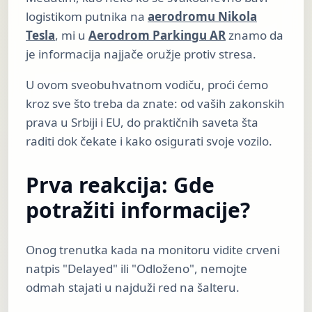
logistikom putnika na
aerodromu Nikola
Tesla
, mi u
Aerodrom Parkingu AR
znamo da
je informacija najjače oružje protiv stresa.
U ovom sveobuhvatnom vodiču, proći ćemo
kroz sve što treba da znate: od vaših zakonskih
prava u Srbiji i EU, do praktičnih saveta šta
raditi dok čekate i kako osigurati svoje vozilo.
Prva reakcija: Gde
potražiti informacije?
Onog trenutka kada na monitoru vidite crveni
natpis "Delayed" ili "Odloženo", nemojte
odmah stajati u najduži red na šalteru.