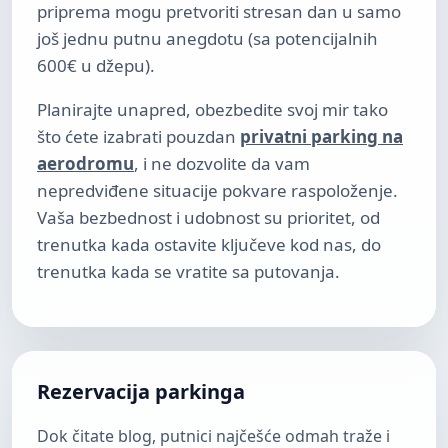
priprema mogu pretvoriti stresan dan u samo
još jednu putnu anegdotu (sa potencijalnih
600€ u džepu).
Planirajte unapred, obezbedite svoj mir tako
što ćete izabrati pouzdan
privatni parking na
aerodromu
, i ne dozvolite da vam
nepredviđene situacije pokvare raspoloženje.
Vaša bezbednost i udobnost su prioritet, od
trenutka kada ostavite ključeve kod nas, do
trenutka kada se vratite sa putovanja.
Rezervacija parkinga
Dok čitate blog, putnici najčešće odmah traže i