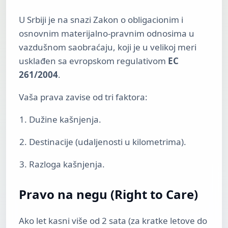
U Srbiji je na snazi Zakon o obligacionim i
osnovnim materijalno-pravnim odnosima u
vazdušnom saobraćaju, koji je u velikoj meri
usklađen sa evropskom regulativom
EC
261/2004
.
Vaša prava zavise od tri faktora:
Dužine kašnjenja.
Destinacije (udaljenosti u kilometrima).
Razloga kašnjenja.
Pravo na negu (Right to Care)
Ako let kasni više od 2 sata (za kratke letove do