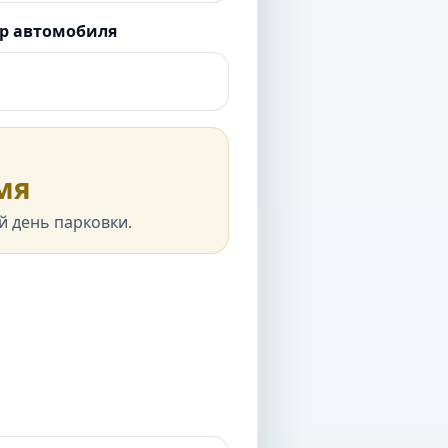
р автомобиля
мя
й день парковки.