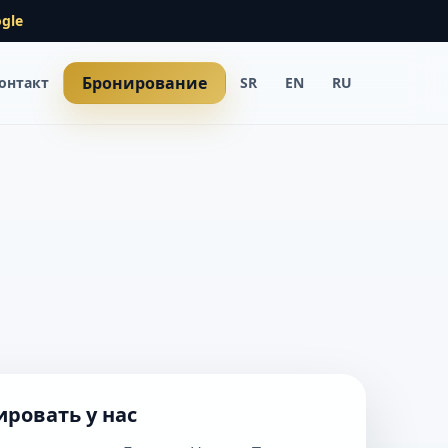
gle
Бронирование
онтакт
SR
EN
RU
ровать у нас