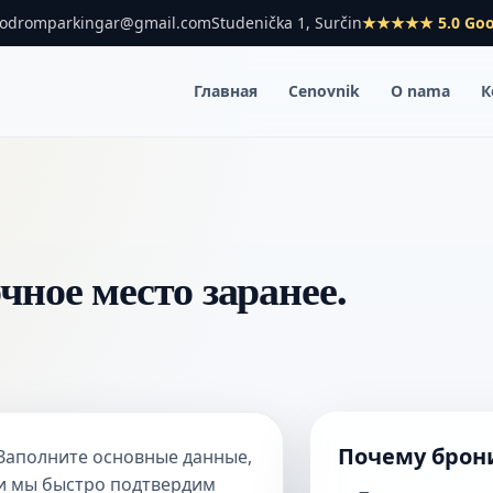
rodromparkingar@gmail.com
Studenička 1, Surčin
★★★★★ 5.0 Goo
Главная
Cenovnik
O nama
К
чное место заранее.
Почему брони
Заполните основные данные,
и мы быстро подтвердим