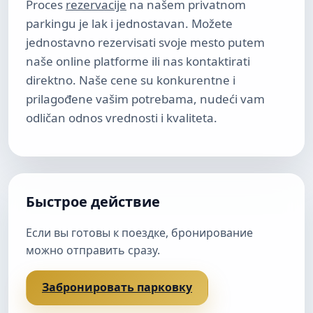
Proces
rezervacije
na našem privatnom
parkingu je lak i jednostavan. Možete
jednostavno rezervisati svoje mesto putem
naše online platforme ili nas kontaktirati
direktno. Naše cene su konkurentne i
prilagođene vašim potrebama, nudeći vam
odličan odnos vrednosti i kvaliteta.
Быстрое действие
Если вы готовы к поездке, бронирование
можно отправить сразу.
Забронировать парковку