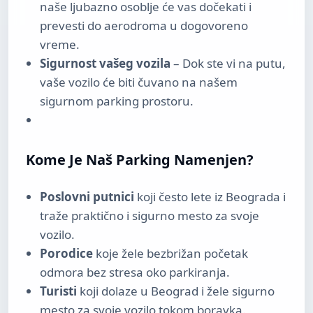
naše ljubazno osoblje će vas dočekati i
prevesti do aerodroma u dogovoreno
vreme.
Sigurnost vašeg vozila
– Dok ste vi na putu,
vaše vozilo će biti čuvano na našem
sigurnom parking prostoru.
Kome Je Naš Parking Namenjen?
Poslovni putnici
koji često lete iz Beograda i
traže praktično i sigurno mesto za svoje
vozilo.
Porodice
koje žele bezbrižan početak
odmora bez stresa oko parkiranja.
Turisti
koji dolaze u Beograd i žele sigurno
mesto za svoje vozilo tokom boravka.