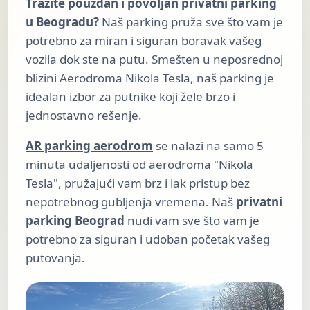
Tražite pouzdan i povoljan privatni parking
u Beogradu?
Naš parking pruža sve što vam je
potrebno za miran i siguran boravak vašeg
vozila dok ste na putu. Smešten u neposrednoj
blizini Aerodroma Nikola Tesla, naš parking je
idealan izbor za putnike koji žele brzo i
jednostavno rešenje.
AR parking aerodrom
se nalazi na samo 5
minuta udaljenosti od aerodroma "Nikola
Tesla", pružajući vam brz i lak pristup bez
nepotrebnog gubljenja vremena. Naš
privatni
parking Beograd
nudi vam sve što vam je
potrebno za siguran i udoban početak vašeg
putovanja.