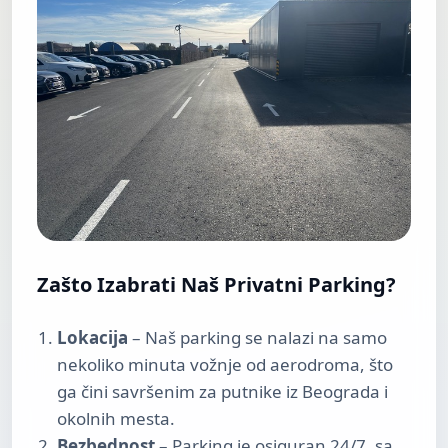
Zašto Izabrati Naš Privatni Parking?
Lokacija
– Naš parking se nalazi na samo
nekoliko minuta vožnje od aerodroma, što
ga čini savršenim za putnike iz Beograda i
okolnih mesta.
Bezbednost
– Parking je osiguran 24/7, sa