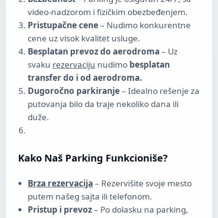
video-nadzorom i fizičkim obezbeđenjem.
Pristupačne cene
– Nudimo konkurentne
cene uz visok kvalitet usluge.
Besplatan prevoz do aerodroma
– Uz
svaku
rezervaciju
nudimo
besplatan
transfer do i od aerodroma.
Dugoročno parkiranje
– Idealno rešenje za
putovanja bilo da traje nekoliko dana ili
duže.
Kako Naš Parking Funkcioniše?
Brza rezervacija
– Rezervišite svoje mesto
putem našeg sajta ili telefonom.
Pristup i prevoz
– Po dolasku na parking,